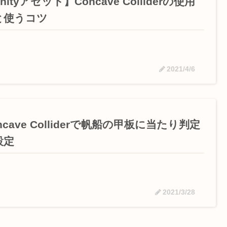
nityアセット】Concave Colliderの使用
と使うコツ
2021/4/6
ncave Colliderで帆船の甲板に当たり判定
設定
2021/3/28