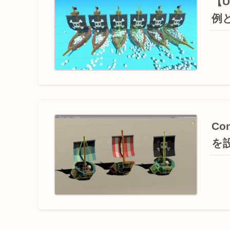
【U
例
Co
を