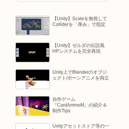
【Unity】Scaleを無視して
Colliderを「厚み」で指定
【Unity】ゼルダの伝説風
HPシステムを完全再現
Unity上でBlenderのオブジ
ェクト/ボーンアニメを両立
自作ゲーム
『CardAmmoM』の紹介＆
制作Tips
Unityアセットストア等の一