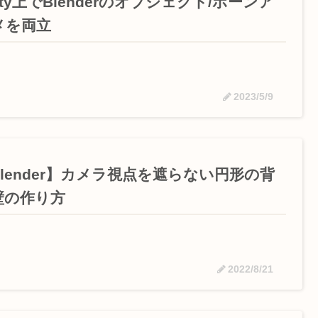
ity上でBlenderのオブジェクト/ボーンア
メを両立
2023/5/9
Blender】カメラ視点を遮らない円形の背
壁の作り方
2022/8/21