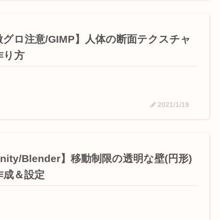
微グロ注意/GIMP】人体の断面テクスチャ
作り方
2021/1/19
nity/Blender】移動制限の透明な壁(円形)
作成＆設定