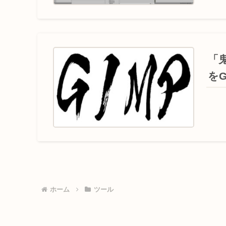
「
をG
ホーム
ツール