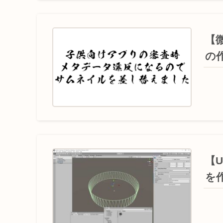
【
の
【U
を