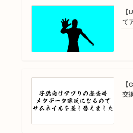
【U
て
【
交