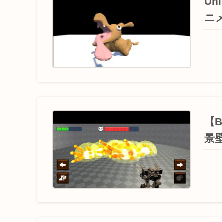
Un
ニ
【
景