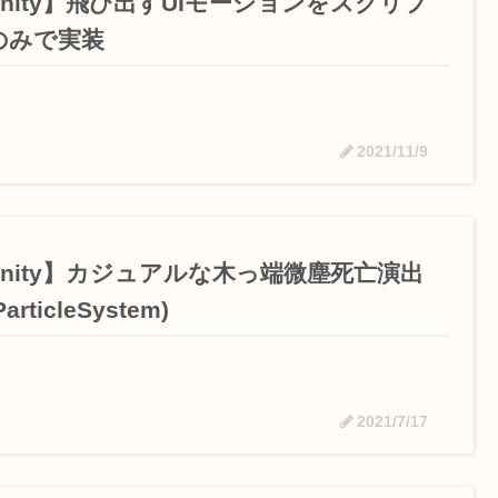
Unity】飛び出すUIモーションをスクリプ
のみで実装
2021/11/9
Unity】カジュアルな木っ端微塵死亡演出
articleSystem)
2021/7/17