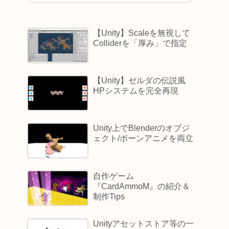
【Unity】Scaleを無視して
Colliderを「厚み」で指定
【Unity】ゼルダの伝説風
HPシステムを完全再現
Unity上でBlenderのオブジ
ェクト/ボーンアニメを両立
自作ゲーム
『CardAmmoM』の紹介＆
制作Tips
Unityアセットストア等の一