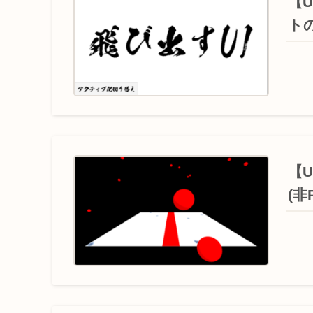
【
ト
【
(非P