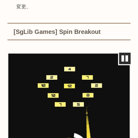
変更。
[SgLib Games] Spin Breakout