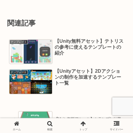
関連記事
【Unity無料アセット】テトリス
テンプレート
の参考に使えるテンプレートの
紹介
【Unityアセット】2Dアクショ
テンプレート
ンの制作を加速するテンプレー
ト一覧
【Unity無料アセット】トランプ(+付属
品)の3Dモデルの紹介
ホーム
検索
トップ
サイドバー