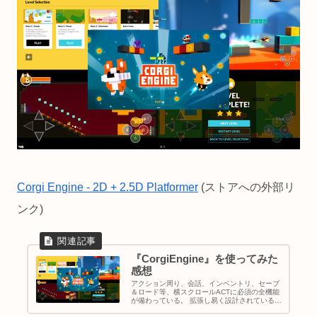
Corgi Engine - 2D + 2.5D Platformer
(ストアへの外部リ
ンク)
『CorgiEngine』を使ってみた
感想
アクション周り、会話、インベントリ、セーブ
＆ロード等、横スクロールACTに必須の全機能
が備わっている。 拡張し易く設計されている
が、対応外のシステムの仕様変更には、それな