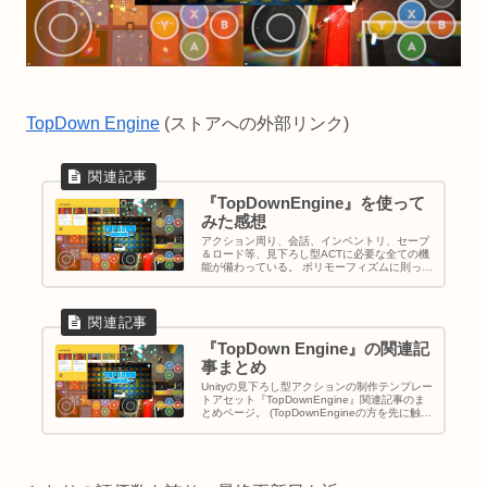
TopDown Engine
(ストアへの外部リンク)
『TopDownEngine』を使って
みた感想
アクション周り、会話、インベントリ、セーブ
＆ロード等、見下ろし型ACTに必要な全ての機
能が備わっている。 ポリモーフィズムに則って
制作されている為、拡張性が高い。 但し、シス
テムの仕様を変える場合は、バリバリコーディ
ングしなくてはならない。 オリジナリティの高
いゲームを作るには、それなりにプログラミン
グの知識が必要になる。
『TopDown Engine』の関連記
事まとめ
Unityの見下ろし型アクションの制作テンプレー
トアセット『TopDownEngine』関連記事のま
とめページ。 (TopDownEngineの方を先に触っ
ていた為、CorgiEngine側より情報量が多めと
なっている) (CorgiEngineと同じく、)公式解説
では理解し切れない部分が出た。 そこで、ここ
の関連記事には、把握した使い方とコツをまと
めてみた。 ゲーム制作の一助になれば幸いで