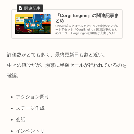
りにコーディングが必要となる。
『Corgi Engine』の関連記事ま
とめ
Unityの横スクロールアクションの制作テンプレ
ートアセット『CorgiEngine』関連記事のまと
めページ。 CorgiEngineは機能が充実している
故に、公式解説が結構心許ない。 そこで、これ
らの記事では、軽く使ってみて把握した使い方
やコツ等をまとめている。 少しでも参考になれ
ば嬉しい。 見下ろし型アクション用の
TopDownEngineとは、同じ開発者なので、シ
評価数がとても多く、最終更新日も割と近い。
ステムに共通している部分が多い。 求める情報
が無かった場合は、TopDownEngine側の解説
記事を見ると言及があるかも知れない。
中々の値段だが、頻繁に半額セールが行われているのを
確認。
アクション周り
ステージ作成
会話
インベントリ