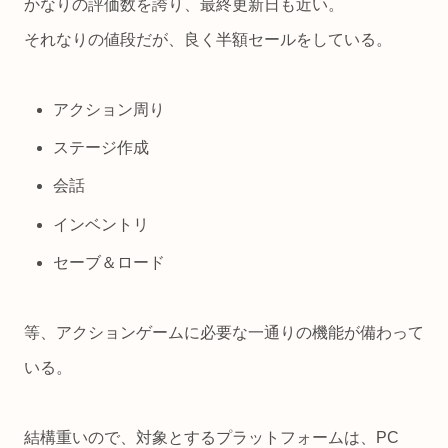
かなりの評価数を誇り、最終更新日も近い。
す。 横スクロールアクション用のCorgiEngine
とは、同じ開発者の為、共通システムが多い。
(インベントリ周りはモロに別アセットとしてま
それなりの値段だが、良く半額セールをしている。
とめられているし) 求める情報が無かった場合
は、CorgiEngine側の記事に記述があるかも知
れない。
アクション周り
ステージ作成
会話
インベントリ
セーブ＆ロード
等、アクションゲームに必要な一通りの機能が備わって
いる。
結構重いので、対象とするプラットフォームは、PC